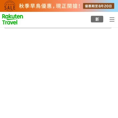
to
top
page
新
出釋迦寺
20/8/2026
-
21/8/2026
每間
2
人
•
1
間房