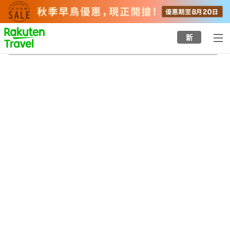
to
top
page
新
小豆島溫泉
22/8/2026
-
23/8/2026
每間
2
人
•
1
間房