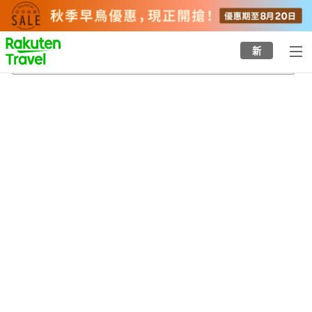
to
top
page
新
曾於
20/8/2026
-
21/8/2026
每間
2
人
•
1
間房