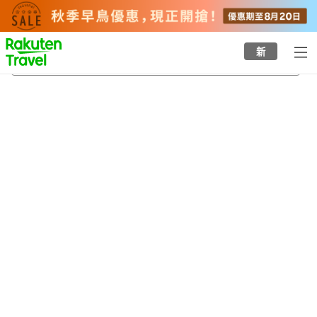
to
top
page
新
伊尾木站
20/8/2026
-
21/8/2026
每間
2
人
•
1
間房