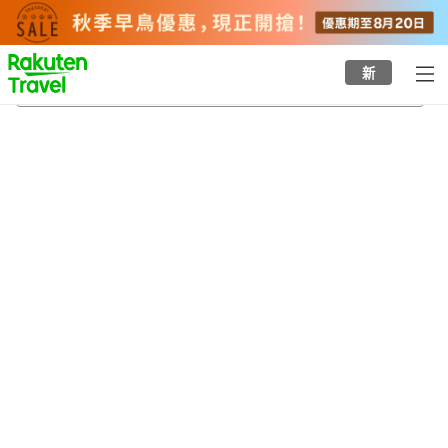
to
top
page
新
知寄町一丁目站
20/8/2026
-
21/8/2026
每間
2
人
•
1
間房