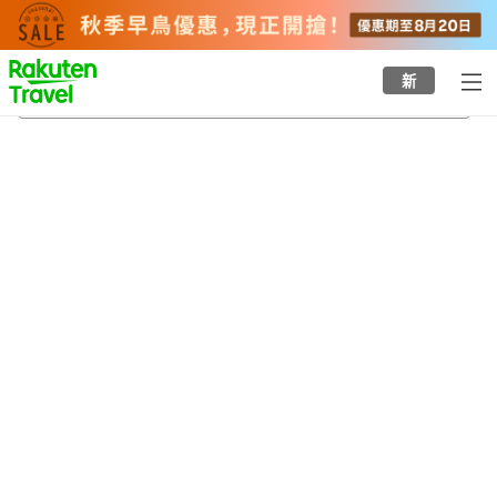
to
top
page
新
香我美站
22/8/2026
-
23/8/2026
每間
2
人
•
1
間房