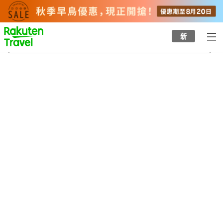
to
top
page
新
小籠通站
20/8/2026
-
21/8/2026
每間
2
人
•
1
間房