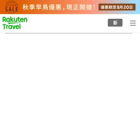
to
top
page
新
仁淀川伊野溫泉
20/8/2026
-
21/8/2026
每間
2
人
•
1
間房