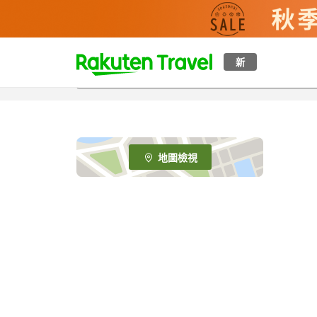
t
新
o
p
P
a
g
e
地圖檢視
_
s
e
a
r
c
h