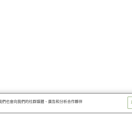
量。我們也會向我們的社群媒體、廣告和分析合作夥伴
渡站
一勝地站