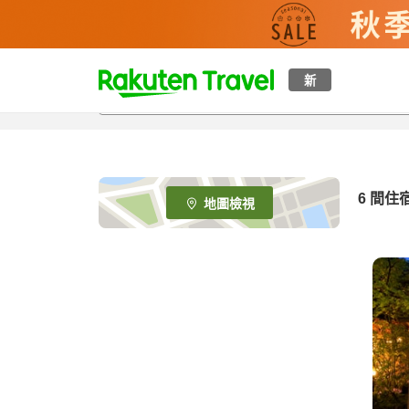
t
新
o
p
P
a
g
e
6
間住
地圖檢視
_
s
e
a
r
c
h