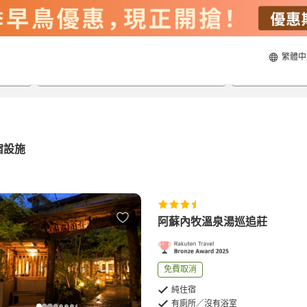
繁體中
20/8/2026
21/8/2026
每間
2
人
宿設施
阿蘇內牧溫泉湯巡追莊
免費取消
純住宿
有廁所／沒有浴室