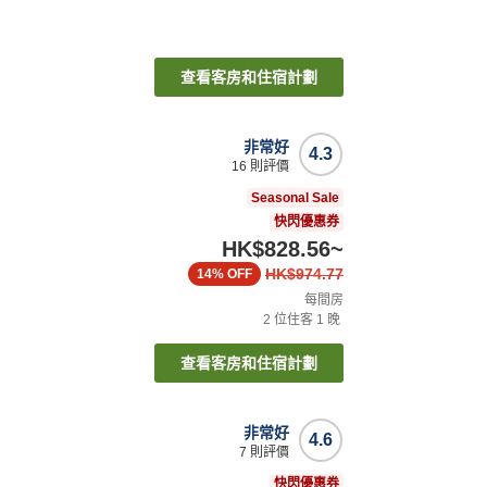
查看客房和住宿計劃
非常好
4.3
16
則評價
Seasonal Sale
快閃優惠券
HK$828.56
~
HK$974.77
14%
OFF
每間房
2
位住客
1
晚
查看客房和住宿計劃
非常好
4.6
7
則評價
快閃優惠券