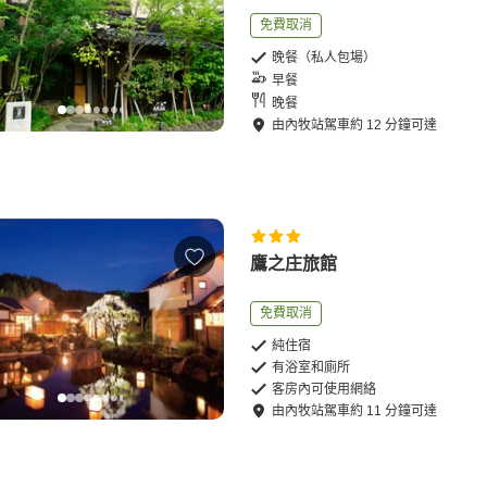
免費取消
晚餐（私人包場）
早餐
晚餐
由
內牧站
駕車
約
12
分鐘可達
鷹之庄旅館
免費取消
純住宿
有浴室和廁所
客房內可使用網絡
由
內牧站
駕車
約
11
分鐘可達