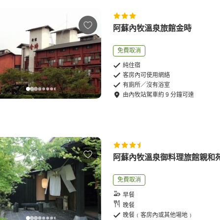
阿蘇內牧溫泉旅館金時
免費取消
純住宿
客房內可使用網絡
有廁所／沒有浴室
由
內牧站
駕車
約
9
分鐘可達
阿蘇內牧溫泉御料理旅館親和
免費取消
早餐
晚餐
晚餐﹙客房內或其他場地﹚