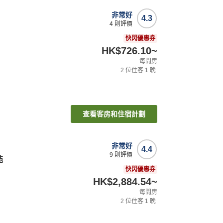
非常好
4.3
4
則評價
快閃優惠券
HK$726.10
~
每間房
2
位住客
1
晚
查看客房和住宿計劃
非常好
4.4
9
則評價
苑
快閃優惠券
HK$2,884.54
~
每間房
2
位住客
1
晚