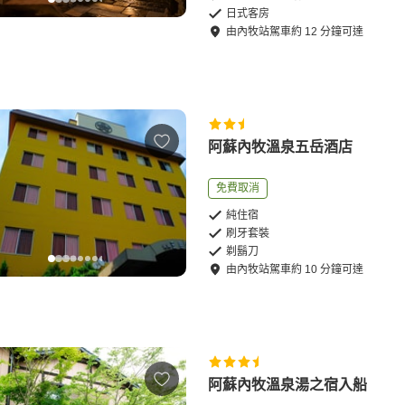
日式客房
由
內牧站
駕車
約
12
分鐘可達
阿蘇內牧溫泉五岳酒店
免費取消
純住宿
刷牙套裝
剃鬍刀
由
內牧站
駕車
約
10
分鐘可達
阿蘇內牧溫泉湯之宿入船