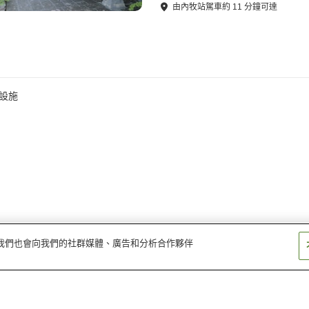
由
內牧站
駕車
約
11
分鐘可達
設施
量。我們也會向我們的社群媒體、廣告和分析合作夥伴
麻生釣溫泉
白川溫泉
日奈久溫泉
黑川溫泉
植木溫泉
仙醉峽溫泉