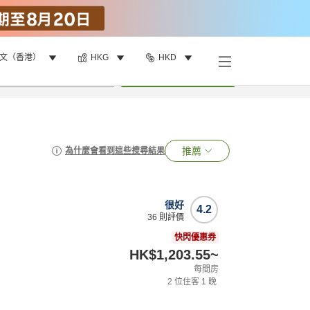
文（香港）
HKG
HKD
•
1
間房
搜尋
推薦
為什麼會看到這些搜尋結果
很好
4.2
36
則評價
快閃優惠券
HK$1,203.55
~
每間房
2
位住客
1
晚