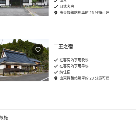
山景
日式客房
由
東舞鶴站
駕車
約
26
分鐘可達
二王之宿
在客房內享用晚餐
在客房內享用早餐
純住宿
由
東舞鶴站
駕車
約
28
分鐘可達
設施