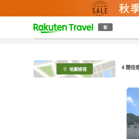
t
新
o
p
P
a
g
e
4
間住
地圖檢視
_
s
e
a
r
c
h