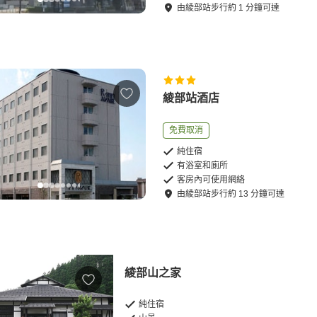
由
綾部站
步行
約
1
分鐘可達
綾部站酒店
免費取消
純住宿
有浴室和廁所
客房內可使用網絡
由
綾部站
步行
約
13
分鐘可達
綾部山之家
純住宿