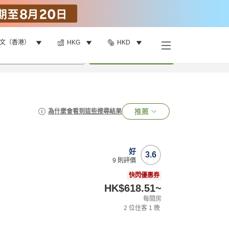
文（香港）
HKG
HKD
•
1
間房
搜尋
推薦
為什麼會看到這些搜尋結果
好
3.6
9
則評價
快閃優惠券
HK$618.51
~
每間房
2
位住客
1
晚