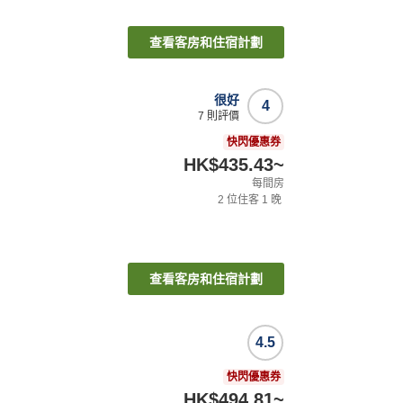
查看客房和住宿計劃
很好
4
7
則評價
快閃優惠券
HK$435.43
~
每間房
2
位住客
1
晚
查看客房和住宿計劃
4.5
快閃優惠券
HK$494.81
~