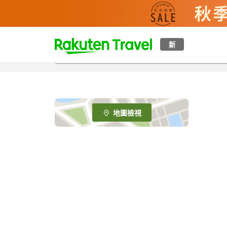
t
新
o
p
P
a
g
e
地圖檢視
_
s
e
a
r
c
h