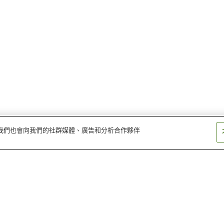
量。我們也會向我們的社群媒體、廣告和分析合作夥伴
久美之濱溫泉鄉
綾部溫泉
宇川溫泉
間人溫泉鄉
宮津溫泉
琉璃溪溫泉