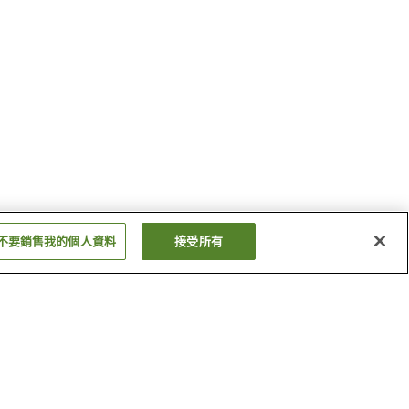
不要銷售我的個人資料
接受所有
奧伊根溫泉
岩瀧溫泉
顯示更多