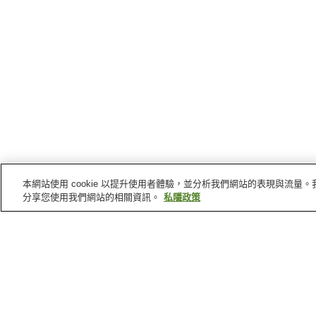
本網站使用 cookie 以提升使用者體驗，並分析我們網站的表現與流
分享您使用我們網站的相關資訊。
私隱政策
京都府
的溫泉
大原溫泉
嵐山溫泉
北白川天然鐳溫泉
湯花溫泉
主頁
日本
京都府
綾部溫泉