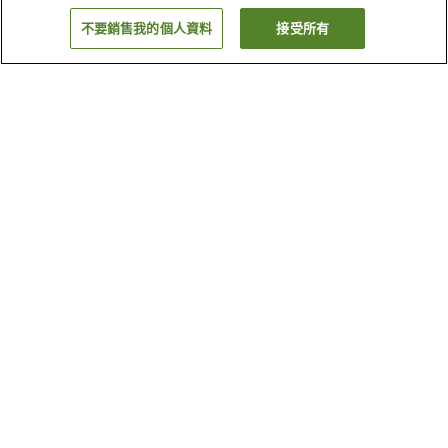
不要銷售我的個人資料
接受所有
返回
3
間住宿設施
為什麼會看到這些搜尋結果