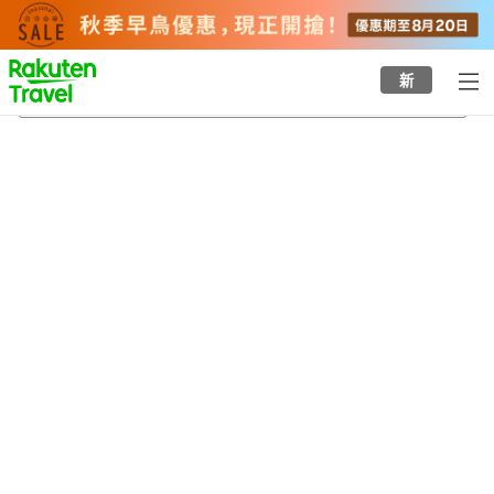
to
top
page
新
久美之濱溫泉鄉
23/8/2026
-
24/8/2026
每間
2
人
•
1
間房