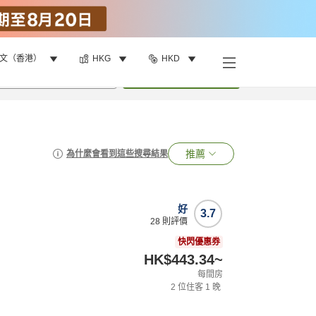
文（香港）
HKG
HKD
•
1
間房
搜尋
推薦
為什麼會看到這些搜尋結果
好
3.7
28
則評價
快閃優惠券
HK$443.34
~
每間房
2
位住客
1
晚