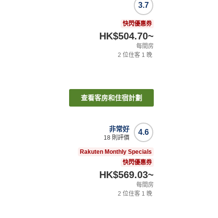
3.7
快閃優惠券
HK$504.70
~
每間房
2
位住客
1
晚
查看客房和住宿計劃
非常好
4.6
18
則評價
Rakuten Monthly Specials
快閃優惠券
HK$569.03
~
每間房
2
位住客
1
晚