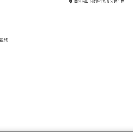
由
陸前山下站
步行
約
8
分鐘可達
設施