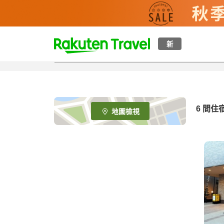
t
新
o
p
P
a
g
e
6
間住
地圖檢視
_
s
e
a
r
c
h