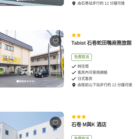
由
石巻站
步行
約
12
分鐘可達
Tabist 石卷蛇田鴨商務旅館
免費取消
純住宿
客房內可使用網絡
日式客房
由
陸前山下站
步行
約
12
分鐘可達
石卷 M與K 酒店
免費取消