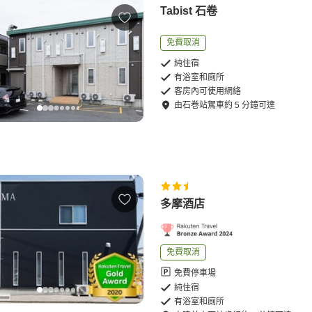
Tabist 石卷
免費取消
純住宿
有浴室和廁所
客房內可使用網絡
由
石巻站
駕車
約
5
分鐘可達
多摩酒店
免費取消
免費停車場
純住宿
有浴室和廁所