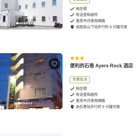
純住宿
有浴室和廁所
客房內可使用網絡
由
陸前山下站
步行
約
9
分鐘可達
便利的石卷 Ayers Rock 酒店
免費取消
純住宿
有浴室和廁所
客房內可使用網絡
由
石巻站
步行
約
9
分鐘可達