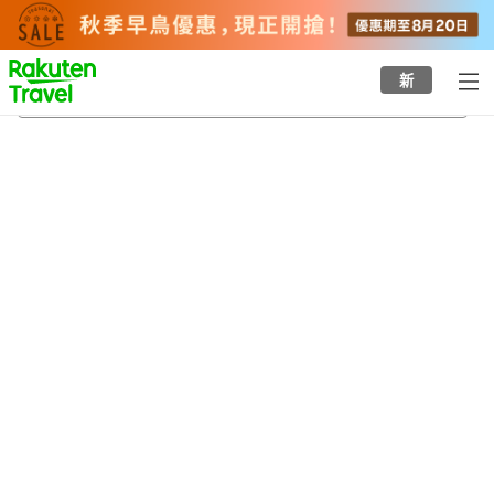
to
top
page
新
栗駒高原溫泉鄉
21/8/2026
-
22/8/2026
每間
2
人
•
1
間房