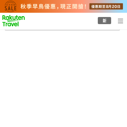
to
top
page
新
宮崎
23/8/2026
-
24/8/2026
每間
2
人
•
1
間房