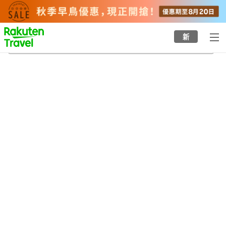
to
top
page
新
松本市時鐘博物館
20/8/2026
-
21/8/2026
每間
2
人
•
1
間房