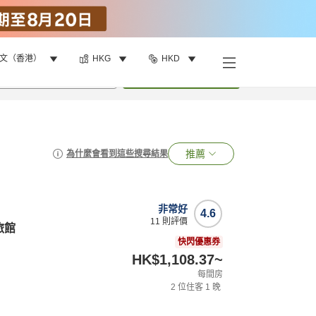
文（香港）
HKG
HKD
•
1
間房
搜尋
推薦
為什麼會看到這些搜尋結果
非常好
4.6
11
則評價
旅館
快閃優惠券
HK$1,108.37
~
每間房
2
位住客
1
晚