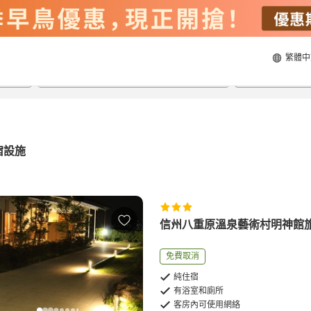
繁體中
21/8/2026
22/8/2026
每間
2
人
宿設施
信州八重原溫泉藝術村明神館
免費取消
純住宿
有浴室和廁所
客房內可使用網絡