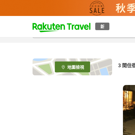
t
新
o
p
P
a
g
e
3
間住
地圖檢視
_
s
e
a
r
c
h