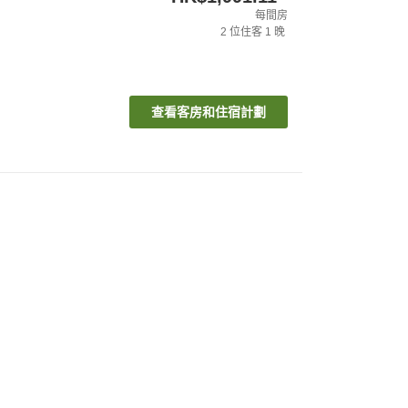
每間房
2
位住客
1
晚
查看客房和住宿計劃