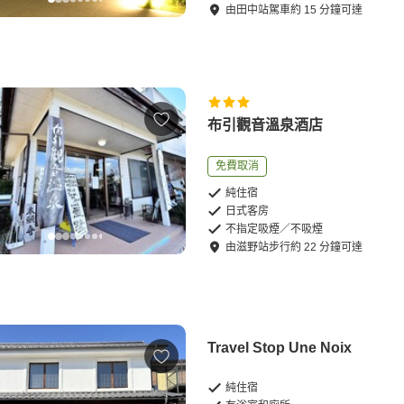
由
田中站
駕車
約
15
分鐘可達
布引觀音溫泉酒店
免費取消
純住宿
日式客房
不指定吸煙／不吸煙
由
滋野站
步行
約
22
分鐘可達
Travel Stop Une Noix
純住宿