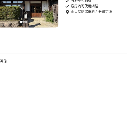
有浴室和廁所
客房內可使用網絡
由
大屋站
駕車
約
3
分鐘可達
設施