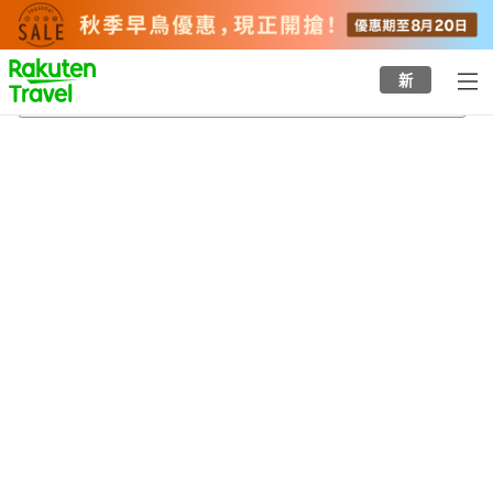
to
top
page
新
別所溫泉
22/8/2026
-
23/8/2026
每間
2
人
•
1
間房