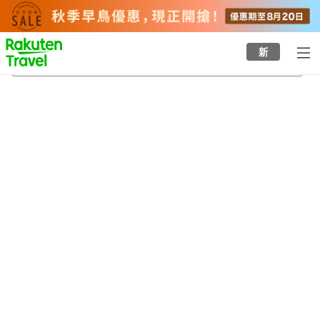
to
top
page
新
東園站
20/8/2026
-
21/8/2026
每間
2
人
•
1
間房