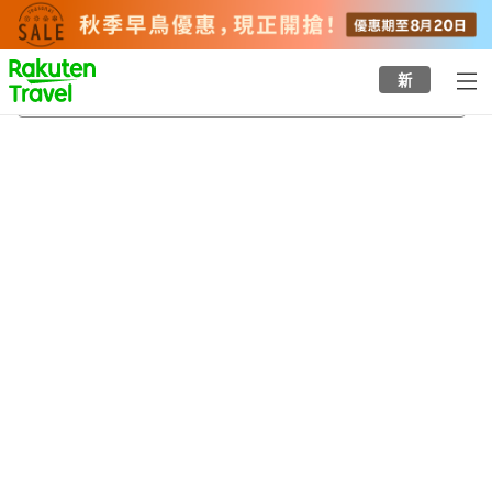
to
top
page
新
三浦町天主教會
20/8/2026
-
21/8/2026
每間
2
人
•
1
間房