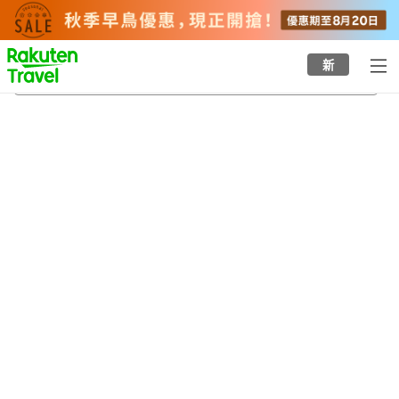
to
top
page
新
弓張岳展望台
23/8/2026
-
24/8/2026
每間
2
人
•
1
間房