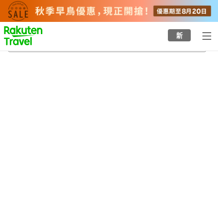
to
top
page
新
山之田站
22/8/2026
-
23/8/2026
每間
2
人
•
1
間房