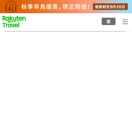
to
top
page
新
須川溫泉
21/8/2026
-
22/8/2026
每間
2
人
•
1
間房