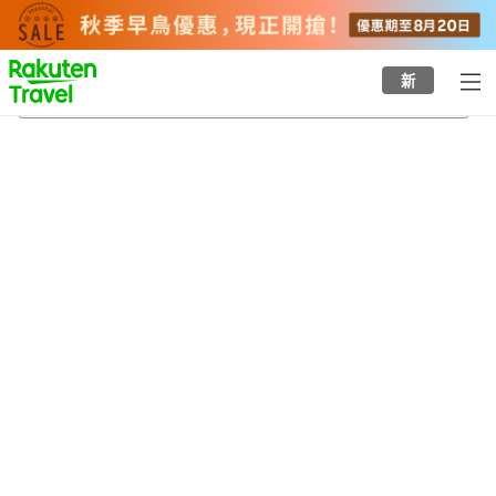
to
top
page
新
上北山村
21/8/2026
-
22/8/2026
每間
2
人
•
1
間房