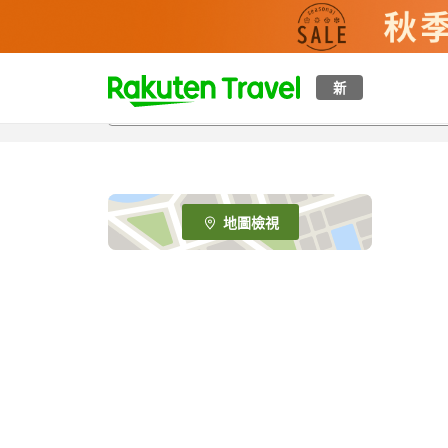
t
新
o
p
P
a
g
e
地圖檢視
_
s
e
a
r
c
h