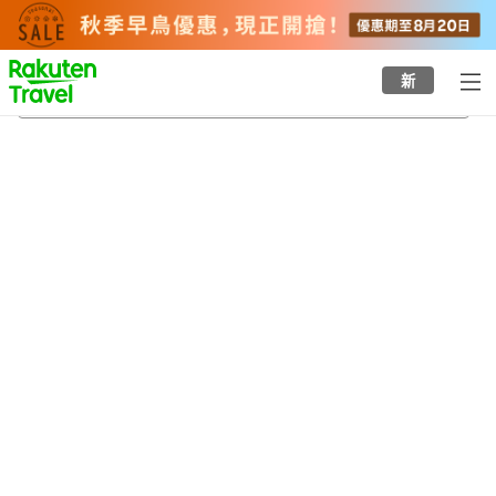
to
top
page
新
長岡
23/8/2026
-
24/8/2026
每間
2
人
•
1
間房