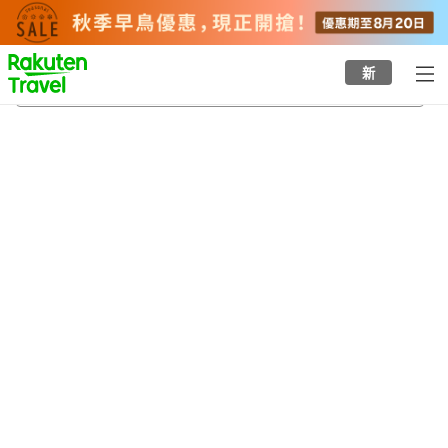
to
top
page
新
新潟
21/8/2026
-
22/8/2026
每間
2
人
•
1
間房