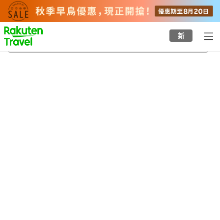
to
top
page
新
岩原觀光溫泉
22/8/2026
-
23/8/2026
每間
2
人
•
1
間房