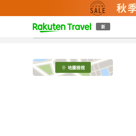
t
新
o
p
P
a
g
e
地圖檢視
_
s
e
a
r
c
h