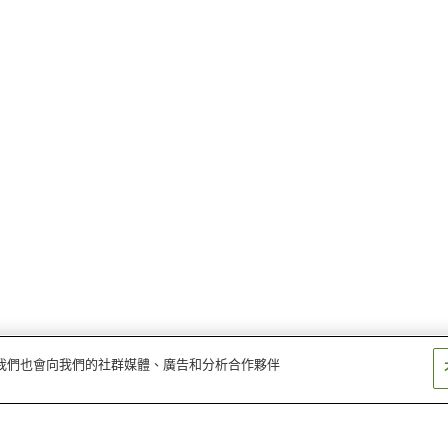
量。我們也會向我們的社群媒體、廣告和分析合作夥伴
豐後中川站
天瀨站
今山站