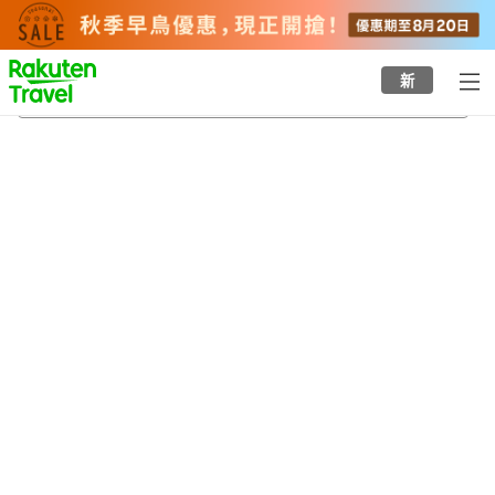
to
top
page
新
府內城遺蹟
23/8/2026
-
24/8/2026
每間
2
人
•
1
間房