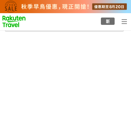
to
top
page
新
上臼杵站
21/8/2026
-
22/8/2026
每間
2
人
•
1
間房