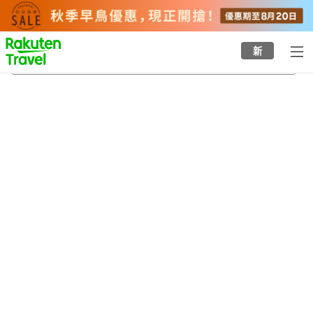
to
top
page
新
筋湯溫泉
20/8/2026
-
21/8/2026
每間
2
人
•
1
間房