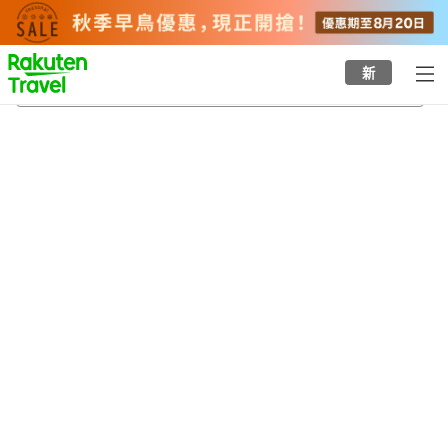
to
top
page
新
木見站
22/8/2026
-
23/8/2026
每間
2
人
•
1
間房