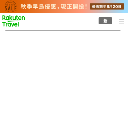
to
top
page
新
兒島站
21/8/2026
-
22/8/2026
每間
2
人
•
1
間房