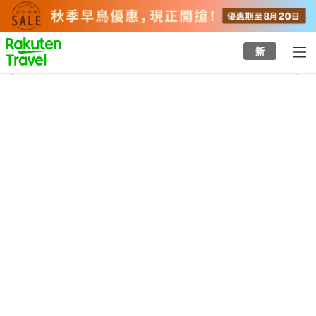
to
top
page
新
三菱自工前站
21/8/2026
-
22/8/2026
每間
2
人
•
1
間房