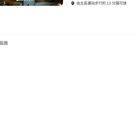
由
北長瀨站
步行
約
13
分鐘可達
宿設施