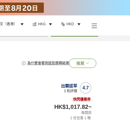
文（香港）
HKG
HKD
•
1
間房
搜尋
推薦
為什麼會看到這些搜尋結果
出類拔萃
4.7
3
則評價
快閃優惠券
HK$1,017.82
~
每間房
2
位住客
1
晚