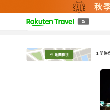
t
新
o
p
P
a
g
e
1 間住
地圖檢視
_
s
e
a
r
c
h