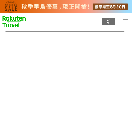
to
top
page
新
西大寺觀音院
21/8/2026
-
22/8/2026
每間
2
人
•
1
間房