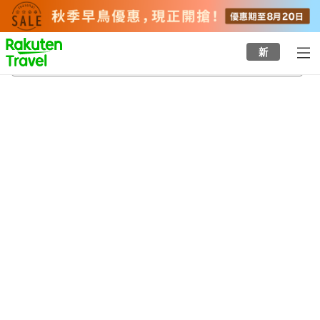
to
top
page
新
玉野溫泉
20/8/2026
-
21/8/2026
每間
2
人
•
1
間房