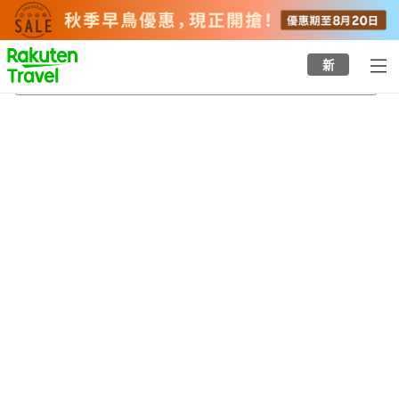
to
top
page
新
久米島機場
22/8/2026
-
23/8/2026
每間
2
人
•
1
間房