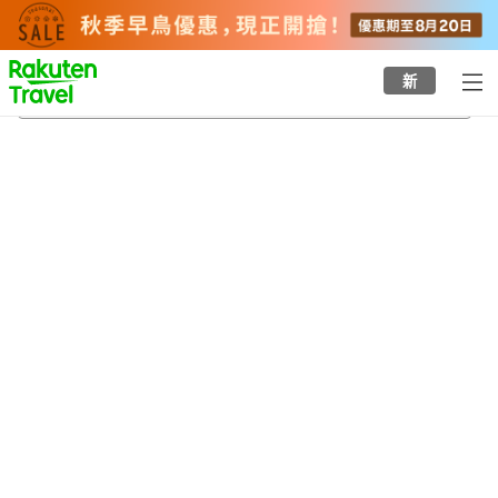
to
top
page
新
宮古機場
21/8/2026
-
22/8/2026
每間
2
人
•
1
間房