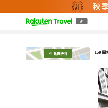
t
新
o
p
P
a
g
e
159
間
地圖檢視
_
s
e
a
r
c
h