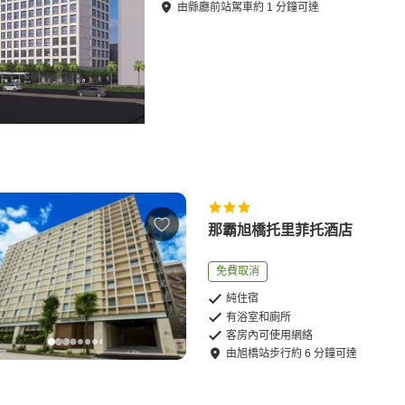
由
縣廳前站
駕車
約
1
分鐘可達
那霸旭橋托里菲托酒店
免費取消
純住宿
有浴室和廁所
客房內可使用網絡
由
旭橋站
步行
約
6
分鐘可達