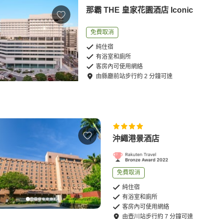
那霸 THE 皇家花園酒店 Iconic
免費取消
純住宿
有浴室和廁所
客房內可使用網絡
由
縣廳前站
步行
約
2
分鐘可達
沖繩港景酒店
免費取消
純住宿
有浴室和廁所
客房內可使用網絡
由
壺川站
步行
約
7
分鐘可達