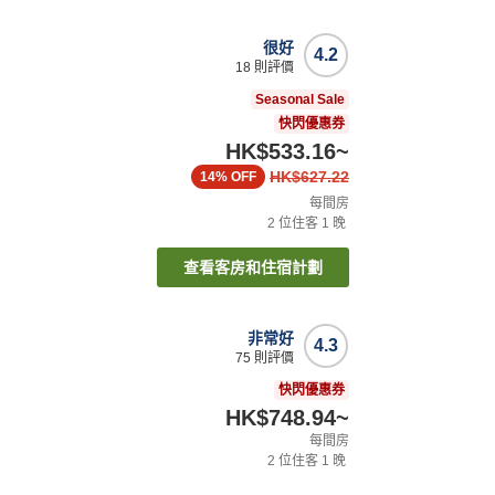
很好
4.2
18
則評價
Seasonal Sale
快閃優惠券
HK$533.16
~
HK$627.22
14%
OFF
每間房
2
位住客
1
晚
查看客房和住宿計劃
非常好
4.3
75
則評價
快閃優惠券
HK$748.94
~
每間房
2
位住客
1
晚