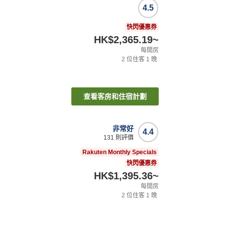
4.5
快閃優惠券
HK$2,365.19
~
每間房
2
位住客
1
晚
查看客房和住宿計劃
非常好
4.4
131
則評價
Rakuten Monthly Specials
快閃優惠券
HK$1,395.36
~
每間房
2
位住客
1
晚