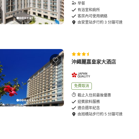
早餐
有浴室和廁所
客房內可使用網絡
由
安里站
步行
約
3
分鐘可達
沖繩麗嘉皇家大酒店
免費取消
截止入住前最後優惠
迎賓飲料服務
適合週年紀念
由
旭橋站
步行
約
5
分鐘可達