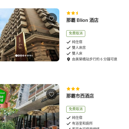
那霸 Blion 酒店
免費取消
純住宿
雙人床房
雙人床
由
美榮橋站
步行
約
6
分鐘可達
那霸市西酒店
免費取消
純住宿
有浴室和廁所