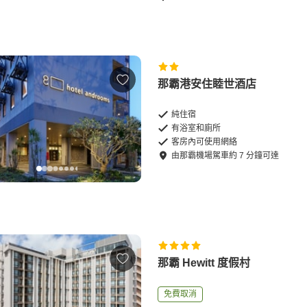
那霸港安住睦世酒店
純住宿
有浴室和廁所
客房內可使用網絡
由
那霸機場
駕車
約
7
分鐘可達
那霸 Hewitt 度假村
免費取消