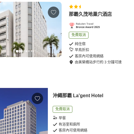
那霸久茂地巢穴酒店
免費取消
純住宿
早鳥折扣
客房內可使用網絡
由
美榮橋站
步行
約
3
分鐘可達
沖繩那霸 La'gent Hotel
免費取消
早餐
有浴室和廁所
客房內可使用網絡