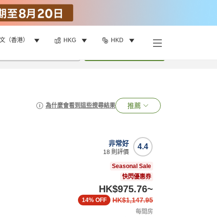
文（香港）
HKG
HKD
•
1
間房
搜尋
推薦
為什麼會看到這些搜尋結果
非常好
4.4
18
則評價
Seasonal Sale
快閃優惠券
HK$975.76
~
HK$1,147.95
14%
OFF
每間房