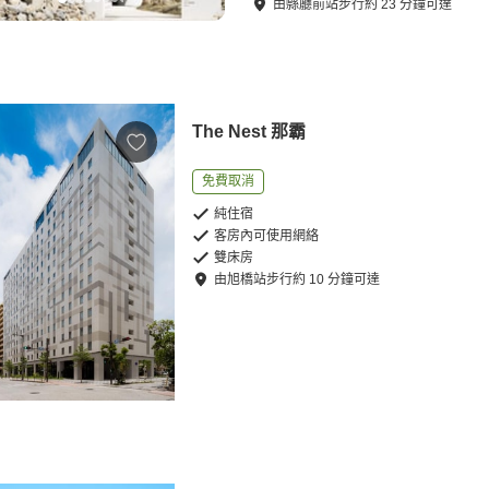
由
縣廳前站
步行
約
23
分鐘可達
The Nest 那霸
免費取消
純住宿
客房內可使用網絡
雙床房
由
旭橋站
步行
約
10
分鐘可達