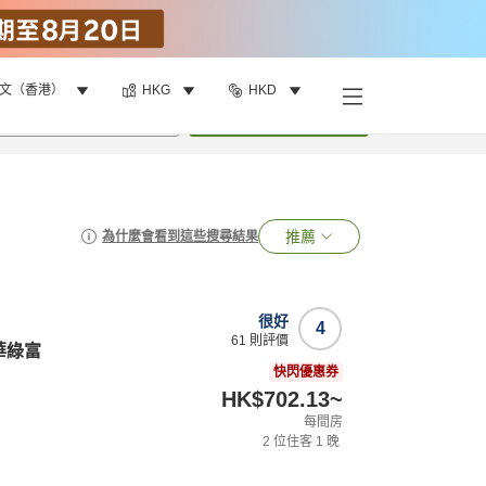
文（香港）
HKG
HKD
•
1
間房
搜尋
推薦
為什麼會看到這些搜尋結果
很好
4
61
則評價
華綠富
快閃優惠券
HK$702.13
~
每間房
2
位住客
1
晚