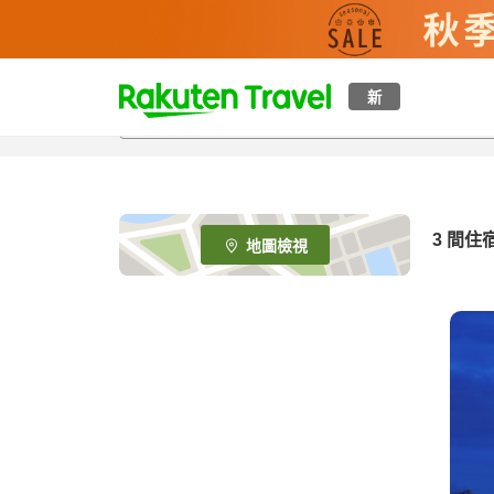
t
新
o
p
P
a
g
e
3
間住
地圖檢視
_
s
e
a
r
c
h