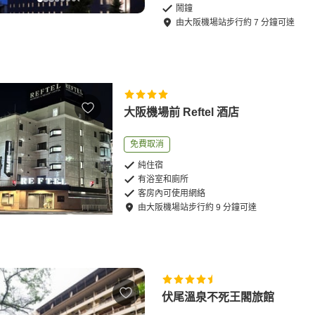
鬧鐘
由
大阪機場站
步行
約
7
分鐘可達
大阪機場前 Reftel 酒店
免費取消
純住宿
有浴室和廁所
客房內可使用網絡
由
大阪機場站
步行
約
9
分鐘可達
伏尾溫泉不死王閣旅館