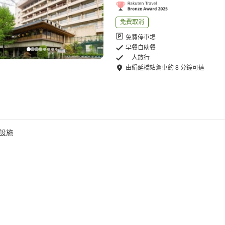
免費取消
免費停車場
早餐自助餐
一人旅行
由
絹延橋站
駕車
約
8
分鐘可達
設施