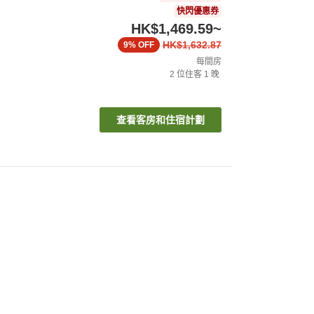
快閃優惠券
HK$1,469.59
~
HK$1,632.87
9%
OFF
每間房
2
位住客
1
晚
查看客房和住宿計劃