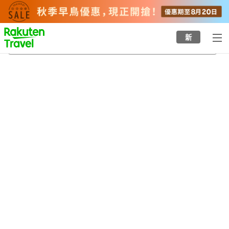
to
top
page
新
貝塚市立善兵衛天文台
22/8/2026
-
23/8/2026
每間
2
人
•
1
間房