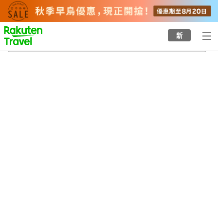
to
top
page
新
河內天美站
20/8/2026
-
21/8/2026
每間
2
人
•
1
間房