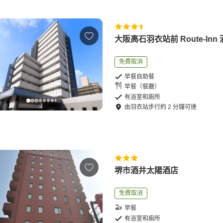
大阪高石羽衣站前 Route-Inn
免費取消
早餐自助餐
早餐（餐廳）
有浴室和廁所
由
羽衣站
步行
約
2
分鐘可達
堺市酒井太陽酒店
免費取消
早餐
有浴室和廁所