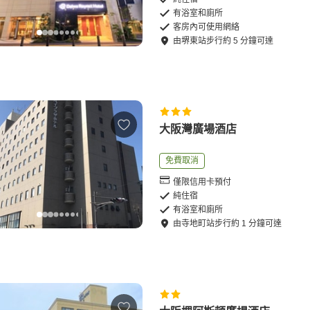
有浴室和廁所
客房內可使用網絡
由
堺東站
步行
約
5
分鐘可達
大阪灣廣場酒店
免費取消
僅限信用卡預付
純住宿
有浴室和廁所
由
寺地町站
步行
約
1
分鐘可達