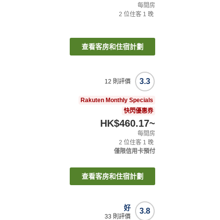
每間房
2
位住客
1
晚
查看客房和住宿計劃
3.3
12
則評價
Rakuten Monthly Specials
快閃優惠券
HK$460.17
~
每間房
2
位住客
1
晚
僅限信用卡預付
查看客房和住宿計劃
好
3.8
33
則評價