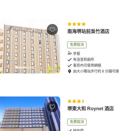
南海堺站前吳竹酒店
免費取消
早餐
有浴室和廁所
客房內可使用網絡
由
大小路站
步行
約
8
分鐘可達
堺東大和 Roynet 酒店
免費取消
純住宿