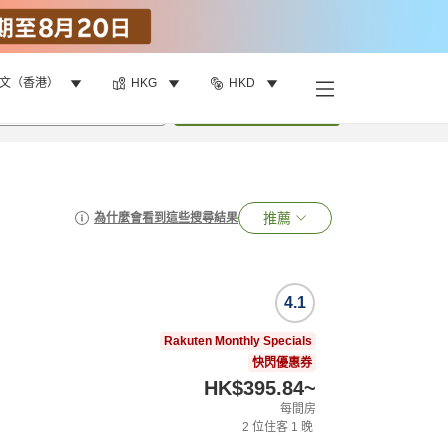
文（香港）
HKG
HKD
•
1
間房
搜尋
推薦
為什麼會看到這些搜尋結果
4.1
Rakuten Monthly Specials
快閃優惠券
HK$395.84
~
每間房
2
位住客
1
晚