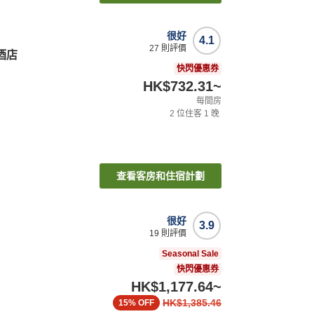
很好
4.1
27
則評價
 酒店
快閃優惠券
HK$732.31
~
每間房
2
位住客
1
晚
查看客房和住宿計劃
很好
3.9
19
則評價
Seasonal Sale
快閃優惠券
HK$1,177.64
~
HK$1,385.46
15%
OFF