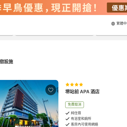
繁體中
21/8/2026
22/8/2026
每間
2
人
宿設施
堺站前 APA 酒店
免費取消
純住宿
有浴室和廁所
客房內可使用網絡