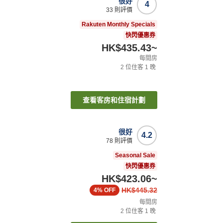
很好
4
33
則評價
Rakuten Monthly Specials
快閃優惠券
HK$435.43
~
每間房
2
位住客
1
晚
查看客房和住宿計劃
很好
4.2
78
則評價
Seasonal Sale
快閃優惠券
HK$423.06
~
HK$445.32
4%
OFF
每間房
2
位住客
1
晚