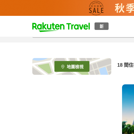
t
新
o
p
P
a
g
e
18
間住
地圖檢視
_
s
e
a
r
c
h