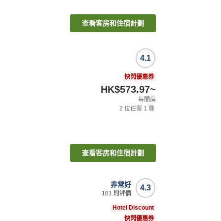
查看客房和住宿計劃
4.1
快閃優惠券
HK$573.97
~
每間房
2
位住客
1
晚
查看客房和住宿計劃
非常好
4.3
101
則評價
Hotel Discount
快閃優惠券