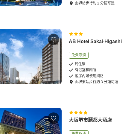
由
堺站
步行
約
2
分鐘可達
AB Hotel Sakai-Higashi
免費取消
純住宿
有浴室和廁所
客房內可使用網絡
由
堺東站
步行
約
3
分鐘可達
大阪堺市麗都大酒店
免費取消