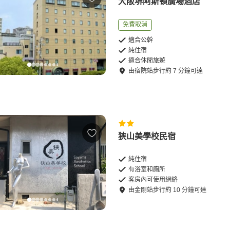
大阪堺阿斯頓廣場酒店
免費取消
適合公幹
純住宿
適合休閒旅遊
由
宿院站
步行
約
7
分鐘可達
狹山美學校民宿
純住宿
有浴室和廁所
客房內可使用網絡
由
金剛站
步行
約
10
分鐘可達