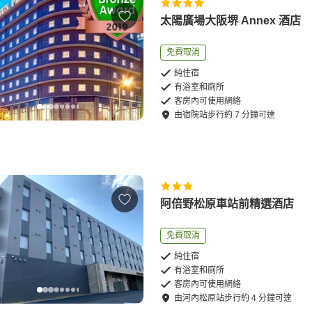
太陽廣場大阪堺 Annex 酒店
免費取消
純住宿
有浴室和廁所
客房內可使用網絡
由
宿院站
步行
約
7
分鐘可達
阿倍野松原車站前精選酒店
免費取消
純住宿
有浴室和廁所
客房內可使用網絡
由
河內松原站
步行
約
4
分鐘可達