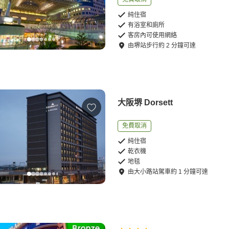
純住宿
有浴室和廁所
客房內可使用網絡
由
堺站
步行
約
2
分鐘可達
大阪堺 Dorsett
免費取消
純住宿
乾衣機
地毯
由
大小路站
駕車
約
1
分鐘可達