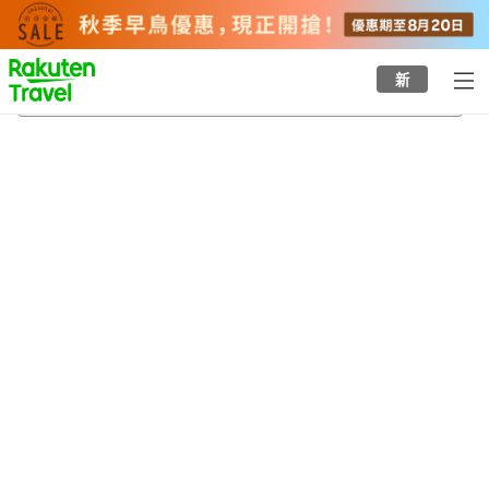
to
top
page
新
箕面溫泉
20/8/2026
-
21/8/2026
每間
2
人
•
1
間房