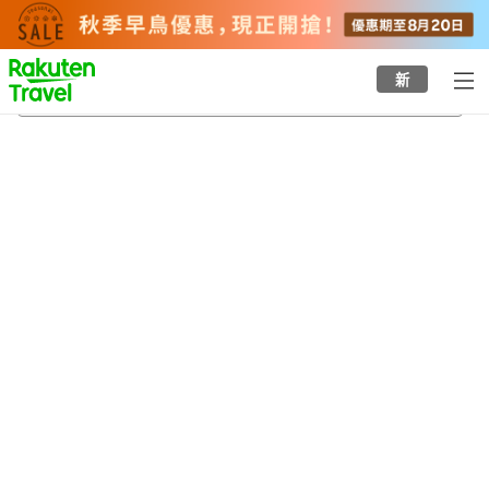
to
top
page
新
八尾天然溫泉
23/8/2026
-
24/8/2026
每間
2
人
•
1
間房