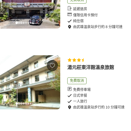
免費取消
延遲退房
僅限信用卡預付
純住宿
由
武雄温泉站
步行
約
8
分鐘可達
湯元莊東洋館溫泉旅館
免費取消
免費停車場
日式早餐
一人旅行
由
武雄温泉站
步行
約
10
分鐘可達