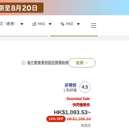
文（香港）
HKG
HKD
•
1
間房
搜尋
推薦
為什麼會看到這些搜尋結果
非常好
4.5
1
則評價
Seasonal Sale
快閃優惠券
HK$1,093.53
~
HK$1,286.50
14%
OFF
每間房