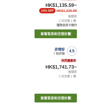
HK$1,135.59
~
HK$1,335.98
14%
OFF
每間房
2
位住客
1
晚
僅限信用卡預付
查看客房和住宿計劃
非常好
4.5
7
則評價
快閃優惠券
HK$1,741.73
~
每間房
2
位住客
1
晚
查看客房和住宿計劃