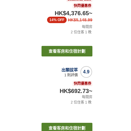
快閃優惠券
HK$4,376.65
~
HK$5,148.99
14%
OFF
每間房
2
位住客
1
晚
查看客房和住宿計劃
出類拔萃
4.9
1
則評價
快閃優惠券
HK$692.73
~
每間房
2
位住客
1
晚
查看客房和住宿計劃