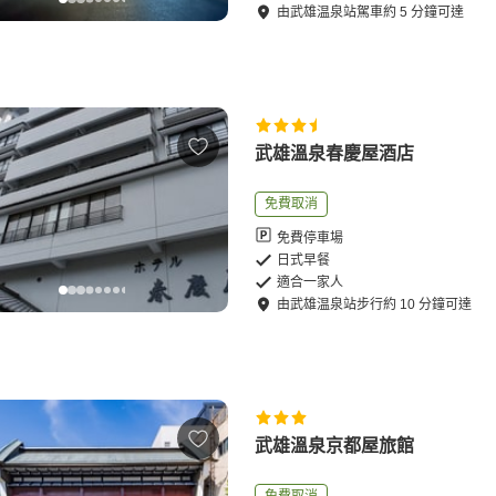
由
武雄温泉站
駕車
約
5
分鐘可達
武雄溫泉春慶屋酒店
免費取消
免費停車場
日式早餐
適合一家人
由
武雄温泉站
步行
約
10
分鐘可達
武雄溫泉京都屋旅館