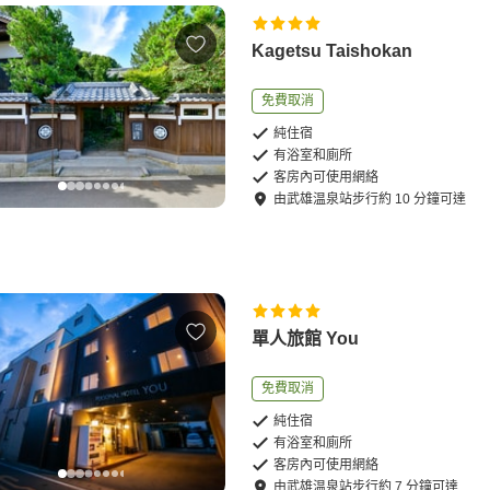
Kagetsu Taishokan
免費取消
純住宿
有浴室和廁所
客房內可使用網絡
由
武雄温泉站
步行
約
10
分鐘可達
單人旅館 You
免費取消
純住宿
有浴室和廁所
客房內可使用網絡
由
武雄温泉站
步行
約
7
分鐘可達