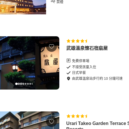
禁煙
武雄溫泉懷石宿扇屋
免費停車場
不接受孩童入住
日式早餐
由
武雄温泉站
步行
約
10
分鐘可達
Urari Takeo Garden Terrace