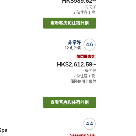
HK$989.62
~
每間房
2
位住客
1
晚
查看客房和住宿計劃
非常好
4.6
12
則評價
快閃優惠券
HK$2,612.59
~
每間房
2
位住客
1
晚
僅限信用卡預付
查看客房和住宿計劃
4.4
 Spa
Seasonal Sale