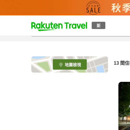
t
新
o
p
P
a
g
e
13
間住
地圖檢視
_
s
e
a
r
c
h