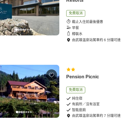
Resorts
免費取消
截止入住前最後優惠
早餐
樽裝水
由
武雄温泉站
駕車
約
6
分鐘可達
Pension Picnic
免費取消
純住宿
有廁所／沒有浴室
智能座廁
由
武雄温泉站
駕車
約
7
分鐘可達