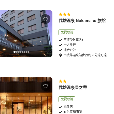
武雄溫泉 Nakamasu 旅館
免費取消
不接受孩童入住
一人旅行
適合公幹
由
武雄温泉站
步行
約
9
分鐘可達
武雄溫泉星之華
免費取消
純住宿
有浴室和廁所