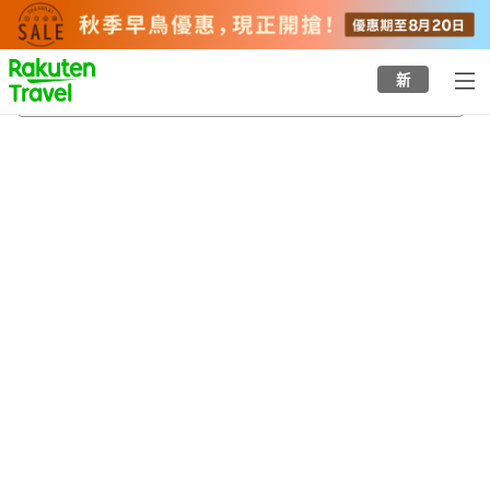
to
top
page
新
三峯神社
22/8/2026
-
23/8/2026
每間
2
人
•
1
間房